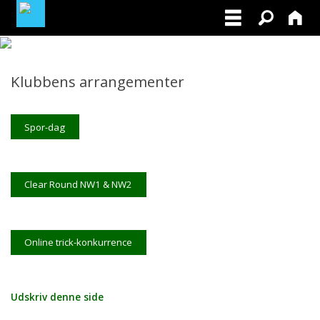
MEDLEMSOMRÅDE
Klubbens arrangementer
BLIV MEDLEM
Spor-dag
Clear Round NW1 & NW2
Online trick-konkurrence
Udskriv denne side